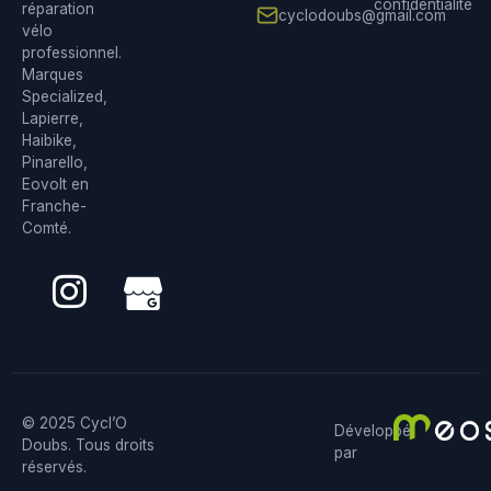
confidentialité
réparation
cyclodoubs@gmail.com
vélo
professionnel.
Marques
Specialized,
Lapierre,
Haibike,
Pinarello,
Eovolt en
Franche-
Comté.
© 2025 Cycl’O
Développé
Doubs. Tous droits
par
réservés.