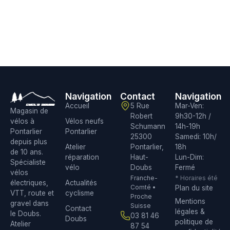
Navigation
Contact
Navigation
Accueil
5 Rue
Mar-Ven:
Magasin de
Robert
9h30-12h /
Vélos neufs
vélos à
Schumann
14h-19h
Pontarlier
Pontarlier
25300
Samedi: 10h/
depuis plus
Atelier
Pontarlier,
18h
de 10 ans.
réparation
Haut-
Lun-Dim:
Spécialiste
vélo
Doubs
Fermé
vélos
Franche-
* Horaires été
Actualités
électriques,
Comté •
Plan du site
cyclisme
VTT, route et
Proche
Mentions
gravel dans
Suisse
Contact
légales &
le Doubs.
03 81 46
Doubs
politique de
Atelier
87 54